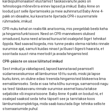
kardiopulmonaalset elustamist täiskasvanute jaoks on
tehnoloogia mõnevõrra erinev lapsed ja imikud. Baby Anne on
loodud just selle õpetamiseks ja meie auhinnatud Baby Anne 4-
pakk on ideaalne, kui kavatsete õpetada CPR-i suurematele
rühmadele; imikud.
CPR-nuku kehal on realistlik anatoomia, mis peegeldab beebi keha
ja hingamisfunktsiooni. Need on CPR-mannekeeni olulised
omadused, kuna need aitavad kursustel osalejatel õiget tehnikat
õppida. Nad saavad kogeda, mis tunne peaks olema näiteks rinnale
surumise ajal, samuti kuidas ninast ja lõuast õigesti haarata, et
sooritada suust-nina meetodit ja avada hingamisteid.
CPR-pääste on sisse lülitatud imikud
Sest imikud ja väikelapsed; lapsed kannatavad peamiselt
südameseiskumise all lämbumise tõttu sureb; miski jäi lapse
kurku kinni, on oluline edasi treenida hingamisteid blokeeriva lima
eemaldamiseks. Seda ei saa teha kõhu survega; samamoodi nagu
sa teed täiskasvanu rinnale surumise asemel kasutatakse
seljalööke või inspiratsioone. Baby Anne 4-pakk on loodud nii, et
osalejad saaksid seda teha täpselt see ja tarnitakse koos
lämbumiskomplektiga, mida saab kasutada õige tehnika selliste
stsenaariumide puhul.