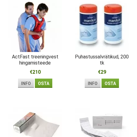
ActFast treeningvest
Puhastussalvrätikud, 200
hingamisteede
tk
obstruktsiooni jaoks
€210
€29
INFO
OSTA
INFO
OSTA