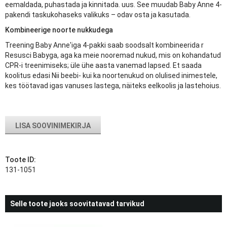
eemaldada, puhastada ja kinnitada. uus. See muudab Baby Anne 4-
pakendi taskukohaseks valikuks – odav osta ja kasutada.
Kombineerige noorte nukkudega
Treening Baby Anne'iga 4-pakki saab soodsalt kombineerida r
Resusci Babyga, aga ka meie nooremad nukud, mis on kohandatud
CPR-i treenimiseks; üle ühe aasta vanemad lapsed. Et saada
koolitus edasi Nii beebi- kui ka noortenukud on olulised inimestele,
kes töötavad igas vanuses lastega, näiteks eelkoolis ja lastehoius.
LISA SOOVINIMEKIRJA
Toote ID:
131-1051
Selle toote jaoks soovitatavad tarvikud