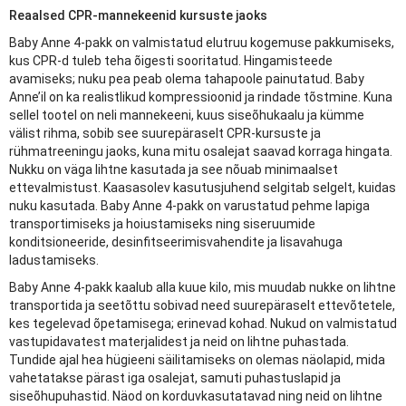
Reaalsed CPR-mannekeenid kursuste jaoks
Baby Anne 4-pakk on valmistatud elutruu kogemuse pakkumiseks,
kus CPR-d tuleb teha õigesti sooritatud. Hingamisteede
avamiseks; nuku pea peab olema tahapoole painutatud. Baby
Anne’il on ka realistlikud kompressioonid ja rindade tõstmine. Kuna
sellel tootel on neli mannekeeni, kuus siseõhukaalu ja kümme
välist rihma, sobib see suurepäraselt CPR-kursuste ja
rühmatreeningu jaoks, kuna mitu osalejat saavad korraga hingata.
Nukku on väga lihtne kasutada ja see nõuab minimaalset
ettevalmistust. Kaasasolev kasutusjuhend selgitab selgelt, kuidas
nuku kasutada. Baby Anne 4-pakk on varustatud pehme lapiga
transportimiseks ja hoiustamiseks ning siseruumide
konditsioneeride, desinfitseerimisvahendite ja lisavahuga
ladustamiseks.
Baby Anne 4-pakk kaalub alla kuue kilo, mis muudab nukke on lihtne
transportida ja seetõttu sobivad need suurepäraselt ettevõtetele,
kes tegelevad õpetamisega; erinevad kohad. Nukud on valmistatud
vastupidavatest materjalidest ja neid on lihtne puhastada.
Tundide ajal hea hügieeni säilitamiseks on olemas näolapid, mida
vahetatakse pärast iga osalejat, samuti puhastuslapid ja
siseõhupuhastid. Näod on korduvkasutatavad ning neid on lihtne