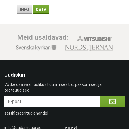
INFO
OSTA
Meid usaldavad:
Uudiskiri
Võtke osa väärtuslikust uurimisest; d, pakkumised ja
tooteuudised
sertifitseeritud ehandel
info@sudameabi.ee
pood