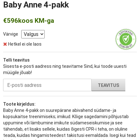
Baby Anne 4-pakk
€596
koos KM-ga
Värvige
Hetkel ei ole laos
Telli teavitus
Sisesta e-posti aadress ning teavitame Sind, kui toode uuesti
müügile jõuab!
TEAVITUS
Toote kirjeldus:
Baby Anne 4-pakk on suurepärane abivahend südame- ja
kopsukaitse treenimiseks; imikud. Kõige sagedamini põhjustab
uppumine või lämbumine imikute südameseiskumise ja see
tähendab, et lisaks sellele, kuidas õigesti CPR-i teha, on oluline
teada, kuidas hingamisteedest takistusi eemaldada. Isegi kui tead