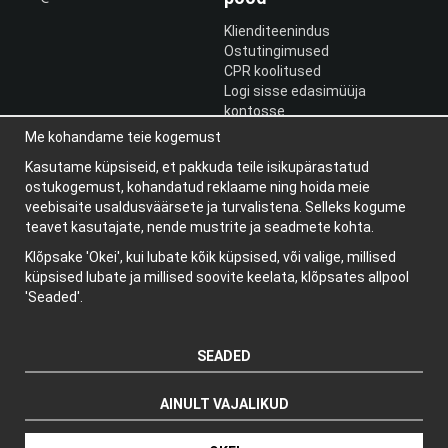
Klienditeenindus
Ostutingimused
CPR koolitused
Logi sisse edasimüüja
kontosse
Logi sisse
Me kohandame teie kogemust
Kasutame küpsiseid, et pakkuda teile isikupärastatud
Teave
ostukogemust, kohandatud reklaame ning hoida meie
Meist
veebisaite usaldusväärsete ja turvalistena. Selleks kogume
uudiskiri
teavet kasutajate, nende mustrite ja seadmete kohta.
Teave küpsiste kohta
Klõpsake 'Okei', kui lubate kõik küpsised, või valige, millised
Blogi
küpsised lubate ja millised soovite keelata, klõpsates allpool
'Seaded'.
SEADED
AINULT VAJALIKUD