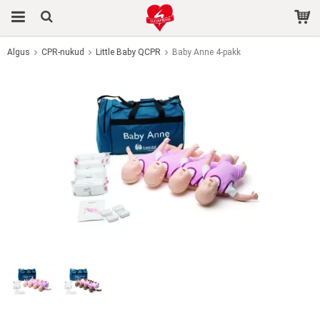
Algus
CPR-nukud
Little Baby QCPR
Baby Anne 4-pakk
Toode on ostukorvi lisatud.