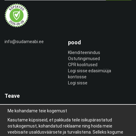
info@sudameabi.ee
pood
Klienditeenindus
Ostutingimused
CPR koolitused
Logi sisse edasimüüja
kontosse
Logi sisse
Teave
Meist
Me kohandame teie kogemust
uudiskiri
Teave küpsiste kohta
Kasutame küpsiseid, et pakkuda teile isikupärastatud
Blogi
ostukogemust, kohandatud reklaame ning hoida meie
veebisaite usaldusväärsete ja turvalistena. Selleks kogume