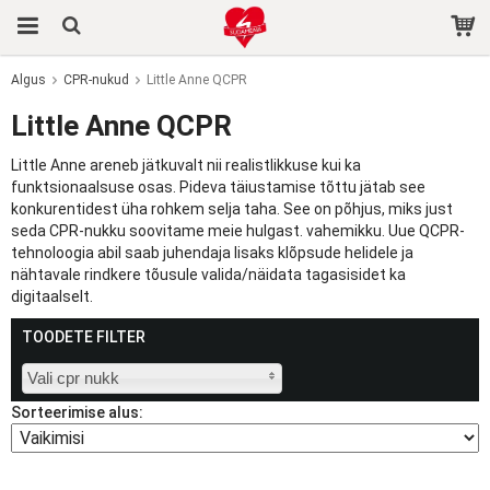
Algus
CPR-nukud
Little Anne QCPR
Toode on ostukorvi lisatud.
Little Anne QCPR
Little Anne areneb jätkuvalt nii realistlikkuse kui ka
funktsionaalsuse osas. Pideva täiustamise tõttu jätab see
konkurentidest üha rohkem selja taha. See on põhjus, miks just
seda CPR-nukku soovitame meie hulgast. vahemikku. Uue QCPR-
tehnoloogia abil saab juhendaja lisaks klõpsude helidele ja
nähtavale rindkere tõusule valida/näidata tagasisidet ka
digitaalselt.
TOODETE FILTER
Vali cpr nukk
Sorteerimise alus: