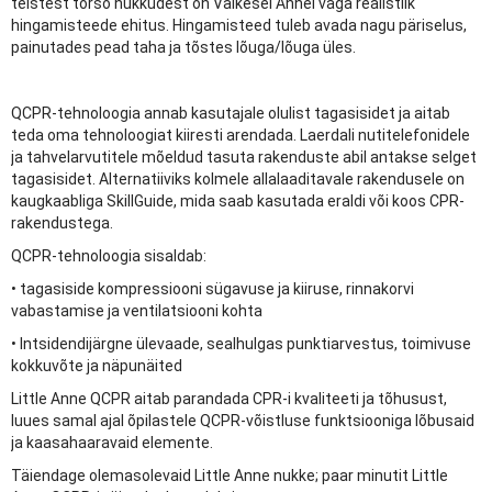
teistest torso nukkudest on Väikesel Annel väga realistlik
hingamisteede ehitus. Hingamisteed tuleb avada nagu päriselus,
painutades pead taha ja tõstes lõuga/lõuga üles.
QCPR-tehnoloogia annab kasutajale olulist tagasisidet ja aitab
teda oma tehnoloogiat kiiresti arendada. Laerdali nutitelefonidele
ja tahvelarvutitele mõeldud tasuta rakenduste abil antakse selget
tagasisidet. Alternatiiviks kolmele allalaaditavale rakendusele on
kaugkaabliga SkillGuide, mida saab kasutada eraldi või koos CPR-
rakendustega.
QCPR-tehnoloogia sisaldab:
• tagasiside kompressiooni sügavuse ja kiiruse, rinnakorvi
vabastamise ja ventilatsiooni kohta
• Intsidendijärgne ülevaade, sealhulgas punktiarvestus, toimivuse
kokkuvõte ja näpunäited
Little Anne QCPR aitab parandada CPR-i kvaliteeti ja tõhusust,
luues samal ajal õpilastele QCPR-võistluse funktsiooniga lõbusaid
ja kaasahaaravaid elemente.
Täiendage olemasolevaid Little Anne nukke; paar minutit Little