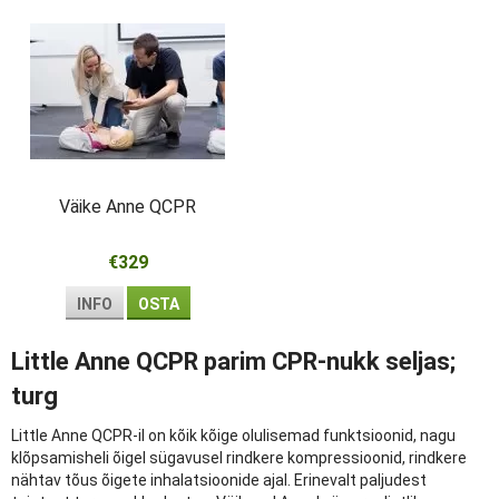
Väike Anne QCPR
€329
INFO
OSTA
Little Anne QCPR parim CPR-nukk seljas;
turg
Little Anne QCPR-il on kõik kõige olulisemad funktsioonid, nagu
klõpsamisheli õigel sügavusel rindkere kompressioonid, rindkere
nähtav tõus õigete inhalatsioonide ajal. Erinevalt paljudest