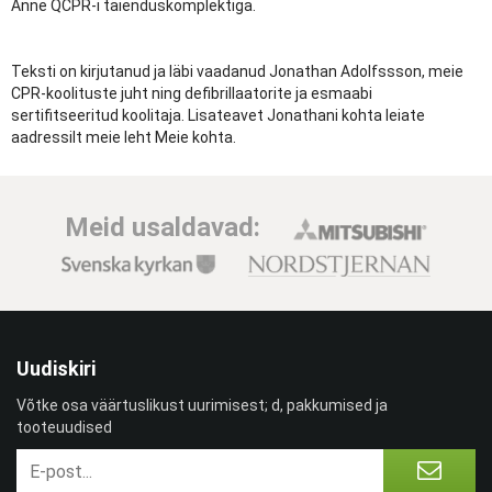
Anne QCPR-i täienduskomplektiga.
Teksti on kirjutanud ja läbi vaadanud Jonathan Adolfssson, meie
CPR-koolituste juht ning defibrillaatorite ja esmaabi
sertifitseeritud koolitaja. Lisateavet Jonathani kohta leiate
aadressilt meie leht Meie kohta.
Meid usaldavad:
Uudiskiri
Võtke osa väärtuslikust uurimisest; d, pakkumised ja
tooteuudised