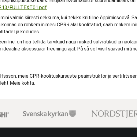
pnikupuuduse käes. Ellujäämisvõimaluste suurendamiseks on oluli
87213/FULLTEXT01.pdf
.
ini valmis kiiresti sekkuma, kui tekiks kriitiline õppimissoovå. 
kogukonnas on rohkem inimesi CPR-i alal koolitatud, saab rohkem
ohtadel ja kodudes.
niline, on hea tellida tarvikuid nagu niisked salvrätikud ja näol
ideaalne aksessuaar treeningu ajal. På så sel viisil saavad mit
fssson, meie CPR-koolituskursuste peainstruktor ja sertifitseeritu
 leht Meie kohta.