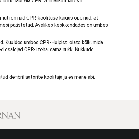
ne läbi viia CPR. võimalikult kiiresti:
Samuti on nad CPR-koolituse käigus õppinud, et
 inimesi päästetud. Avalikes keskkondades on umbes
apid. Kuuldes umbes CPR-Helpist leiate kõik, mida
med osalejad CPR-i teha; sama nukk. Nukkude
d defibrillaatorite koolitaja ja esimene abi.