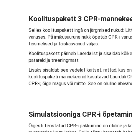
Koolituspakett 3 CPR-manneke
Selles koolituspakett ingå on järgmised nukud: Li
vanuses. På imikusuurune nukk õpetab CPR-i vanus
teismelised ja täiskasvanud väljas.
Koolituspakett pärineb Laerdalist ja sisaldab kõike
patareid ja treeningmatt.
Lisaks sisaldab see vedelat kaitset; rattad, kus on 
koolituspaketi mannekeenid kasutavad Laerdali CPR
CPR-i; õige magus või mitte. See on oluline abiv
Simulatsiooniga CPR-i õpetami
Õigesti teostatud CPR-i pakkumine on oluline ja k