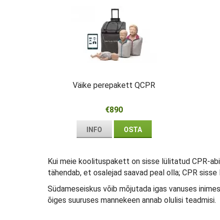
Väike perepakett QCPR
€890
INFO
OSTA
Kui meie koolituspakett on sisse lülitatud CPR-a
tähendab, et osalejad saavad peal olla; CPR sisse 
Südameseiskus võib mõjutada igas vanuses inimesi 
õiges suuruses mannekeen annab olulisi teadmisi.