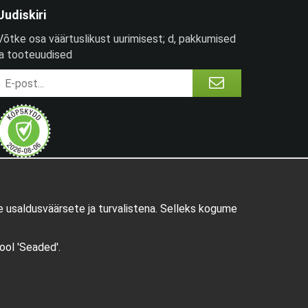
Uudiskiri
Võtke osa väärtuslikust uurimisest; d, pakkumised
ja tooteuudised
 usaldusväärsete ja turvalistena. Selleks kogume
pool 'Seaded'.