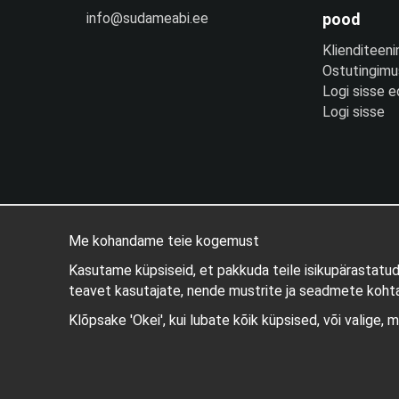
info@sudameabi.ee
pood
Klienditeeni
Ostutingim
Logi sisse 
Logi sisse
Me kohandame teie kogemust
Kasutame küpsiseid, et pakkuda teile isikupärastatu
teavet kasutajate, nende mustrite ja seadmete kohta
Klõpsake 'Okei', kui lubate kõik küpsised, või valige, 