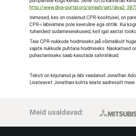
pumpamise kogu kehas. Selle tõttu kannatab keha ha
http://www.diva-portal.org/smash/get/diva2: 3
Inimesed, kes on osalenud CPR-koolitusel, on parem
CPR-i läbiviimine pole keeruline ega ohtlik. Kui 
tuhandeid südameseiskuseid, kell igal aastal töök
Teie CPR-nukkude hoidmiseks jaå võimalikult hügiee
vajate nukkude puhtana hoidmiseks. Näokaitsed on 
puhastamiseks saab kasutada salvrätikuid.
Teksti on kirjutanud ja läbi vaadanud Jonathan Adol
Lisateavet Jonathani kohta leiate aadressilt meie
Meid usaldavad: