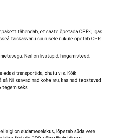
repakett tähendab, et saate õpetada CPR-i; igas
sisseå täiskasvanu suurusele nukule õpetab CPR
riietusega. Neil on lisatapid, hingamisteed,
 edasi transportida; ohutu viis. Kõik
 så Nii saavad nad kohe aru, kas nad teostavad
de tegemiseks.
kellelgi on südameseiskus, lõpetab süda vere