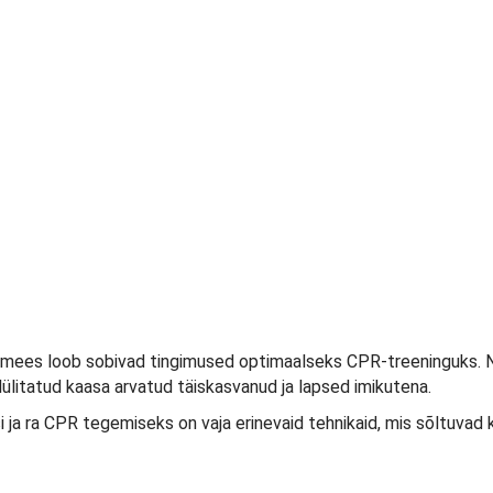
bimees loob sobivad tingimused optimaalseks CPR-treeninguks. N
lülitatud kaasa arvatud täiskasvanud ja lapsed imikutena.
ja ra CPR tegemiseks on vaja erinevaid tehnikaid, mis sõltuvad k