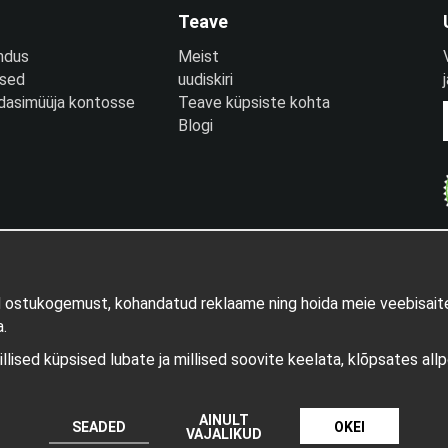
Teave
ndus
Meist
used
uudiskiri
edasimüüja kontosse
Teave küpsiste kohta
Blogi
d ostukogemust, kohandatud reklaame ning hoida meie veebisaite
.
millised küpsised lubate ja millised soovite keelata, klõpsates all
AINULT
Tootja: Wikinggruppen
SEADED
OKEI
VAJALIKUD