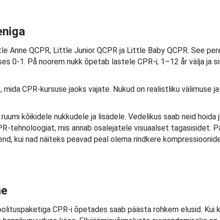
eniga
ttle Anne QCPR, Little Junior QCPR ja Little Baby QCPR. See pe
es 0-1. På noorem nukk õpetab lastele CPR-i; 1–12 år välja ja 
, mida CPR-kursuse jaoks vajate. Nukud on realistliku välimuse ja 
ruumi kõikidele nukkudele ja lisadele. Vedelikus saab neid hoida ja
-tehnoloogiat, mis annab osalejatele visuaalset tagasisidet. På
ahend, kui nad näiteks peavad peal olema rindkere kompressiooni
ne
oolituspaketiga CPR-i õpetades saab päästa rohkem elusid. Kui 