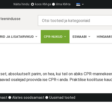
Näita hindu:
koos KM-ga
ilma KM-ta
diteenindusse
RID JA LISATARVIKUD
CPR-NUKUD
ESMAABI
HINGAMIS
et; absoluutselt parim, on hea, kui teil on abiks CPR-mannekeen. 
avad osalejad proovida ise CPR-i anda. Praktilise koolituse kaud
imast
Alates soodsamast
Uusimad tooted