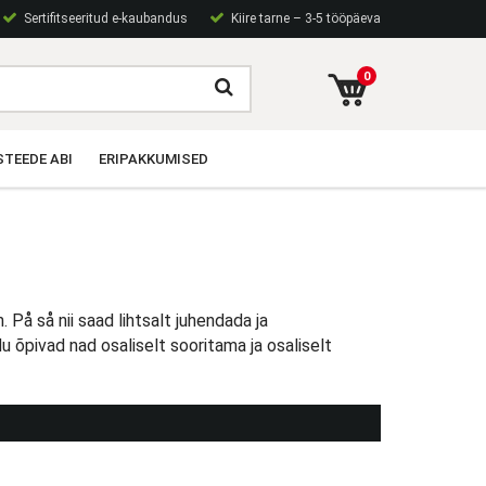
Sertifitseeritud e-kaubandus
Kiire tarne – 3-5 tööpäeva
0
TEEDE ABI
ERIPAKKUMISED
På så nii saad lihtsalt juhendada ja
u õpivad nad osaliselt sooritama ja osaliselt