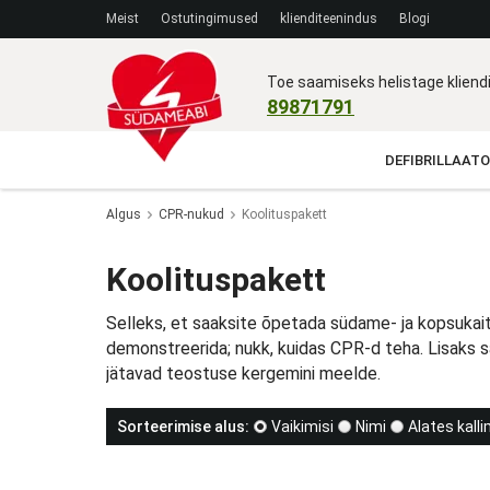
Meist
Ostutingimused
klienditeenindus
Blogi
Toe saamiseks helistage klien
89871791
DEFIBRILLAATO
Algus
CPR-nukud
Koolituspakett
Koolituspakett
Selleks, et saaksite õpetada südame- ja kopsukaits
demonstreerida; nukk, kuidas CPR-d teha. Lisaks sa
jätavad teostuse kergemini meelde.
Sorteerimise alus:
Vaikimisi
Nimi
Alates kall