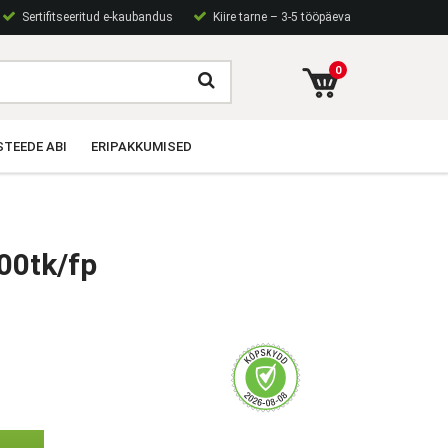
Sertifitseeritud e-kaubandus
Kiire tarne – 3-5 tööpäeva
0
TEEDE ABI
ERIPAKKUMISED
00tk/fp