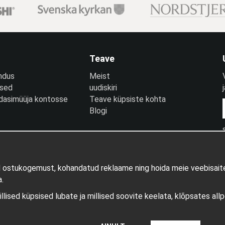
Teave
ndus
Meist
used
uudiskiri
edasimüüja kontosse
Teave küpsiste kohta
Blogi
d ostukogemust, kohandatud reklaame ning hoida meie veebisaite
.
millised küpsised lubate ja millised soovite keelata, klõpsates all