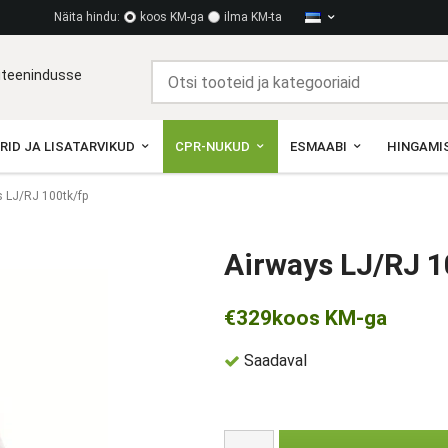
Näita hindu:
koos KM-ga
ilma KM-ta
diteenindusse
RID JA LISATARVIKUD
CPR-NUKUD
ESMAABI
HINGAMIS
s LJ/RJ 100tk/fp
Airways LJ/RJ 1
€329
koos KM-ga
Saadaval