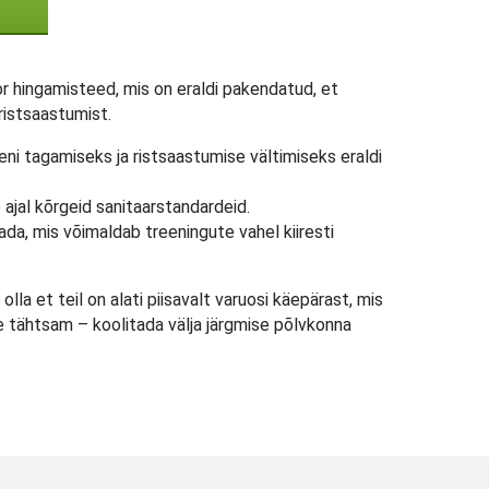
or hingamisteed, mis on eraldi pakendatud, et
 ristsaastumist.
ni tagamiseks ja ristsaastumise vältimiseks eraldi
 ajal kõrgeid sanitaarstandardeid.
ada, mis võimaldab treeningute vahel kiiresti
olla et teil on alati piisavalt varuosi käepärast, mis
 tähtsam – koolitada välja järgmise põlvkonna