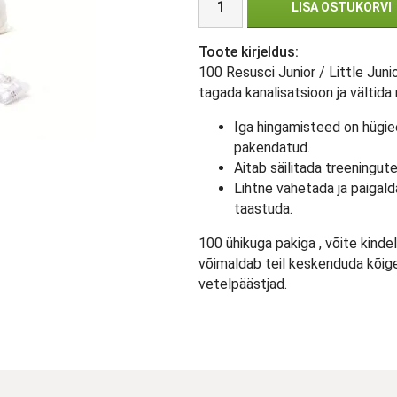
LISA OSTUKORVI
Toote kirjeldus:
100 Resusci Junior / Little Juni
tagada kanalisatsioon ja vältida
Iga hingamisteed on hügiee
pakendatud.
Aitab säilitada treeningute
Lihtne vahetada ja paigald
taastuda.
100 ühikuga pakiga , võite kindel 
võimaldab teil keskenduda kõige
vetelpäästjad.