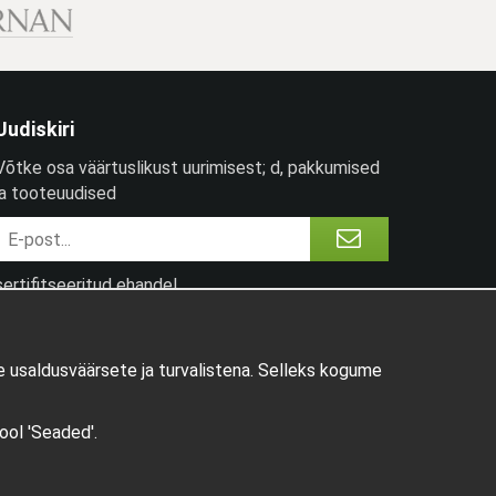
Uudiskiri
Võtke osa väärtuslikust uurimisest; d, pakkumised
ja tooteuudised
sertifitseeritud ehandel
 usaldusväärsete ja turvalistena. Selleks kogume
pool 'Seaded'.