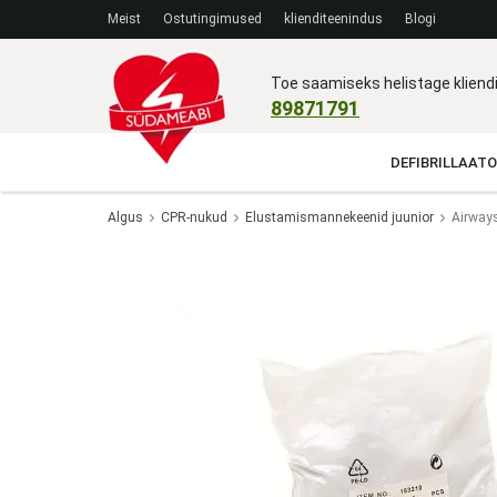
Meist
Ostutingimused
klienditeenindus
Blogi
Toe saamiseks helistage klien
89871791
DEFIBRILLAATO
Algus
CPR-nukud
Elustamismannekeenid juunior
Airway