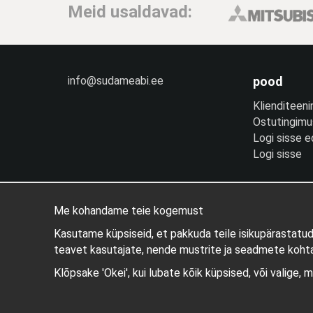
Meid usaldavad:
info@sudameabi.ee
pood
Klienditeeni
Ostutingim
Logi sisse 
Logi sisse
Me kohandame teie kogemust
Kasutame küpsiseid, et pakkuda teile isikupärastatu
teavet kasutajate, nende mustrite ja seadmete kohta
Klõpsake 'Okei', kui lubate kõik küpsised, või valige, 