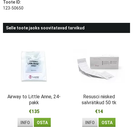
Toote ID:
123-50650
Selle toote jaoks soovitatavad tarvikud
Airway to Little Anne, 24-
Resusci niisked
pakk
salvrätikud 50 tk
€135
€14
INFO
OSTA
INFO
OSTA