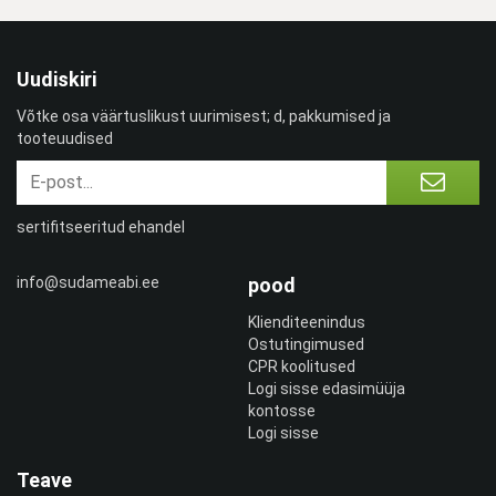
Uudiskiri
Võtke osa väärtuslikust uurimisest; d, pakkumised ja
tooteuudised
sertifitseeritud ehandel
info@sudameabi.ee
pood
Klienditeenindus
Ostutingimused
CPR koolitused
Logi sisse edasimüüja
kontosse
Logi sisse
Teave