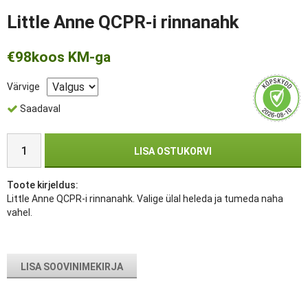
Little Anne QCPR-i rinnanahk
€98
koos KM-ga
Värvige
Saadaval
LISA OSTUKORVI
Toote kirjeldus:
Little Anne QCPR-i rinnanahk. Valige ülal heleda ja tumeda naha
vahel.
LISA SOOVINIMEKIRJA