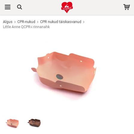
Algus
CPR-nukud
CPR nukud täiskasvanud
Little Anne QCPR-i rinnanahk
Toode on ostukorvi lisatud.