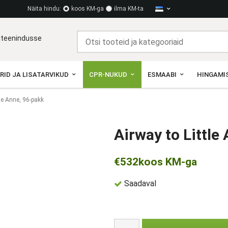
Näita hindu:
koos KM-ga
ilma KM-ta
diteenindusse
RID JA LISATARVIKUD
CPR-NUKUD
ESMAABI
HINGAMIS
tle Anne, 96-pakk
Airway to Little
€532
koos KM-ga
Saadaval