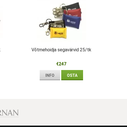
k
Võtmehoidja segavärvid 25/tk
€247
INFO
OSTA