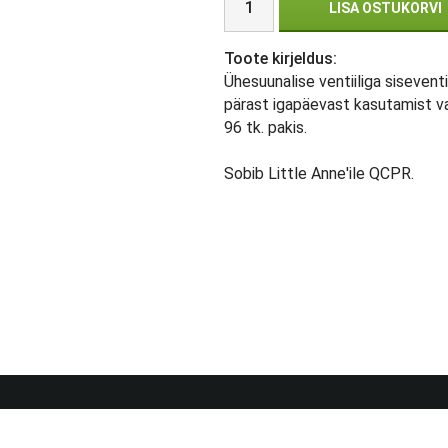
LISA OSTUKORVI
Toote kirjeldus:
Ühesuunalise ventiiliga sisevent
pärast igapäevast kasutamist v
96 tk. pakis.
Sobib Little Anne'ile QCPR.