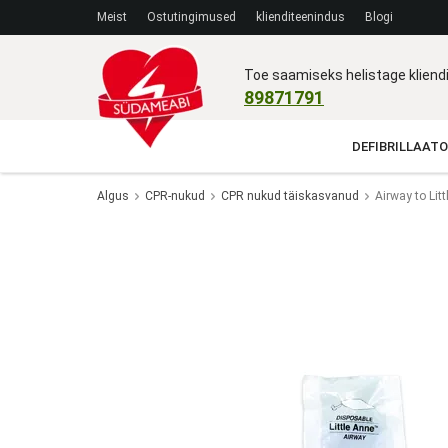
Meist
Ostutingimused
klienditeenindus
Blogi
Toe saamiseks helistage klien
89871791
DEFIBRILLAATO
Algus
CPR-nukud
CPR nukud täiskasvanud
Airway to Lit