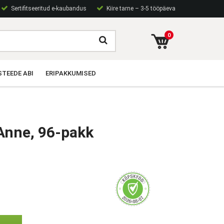
Sertifitseeritud e-kaubandus
Kiire tarne – 3-5 tööpäeva
0
TEEDE ABI
ERIPAKKUMISED
 Anne, 96-pakk