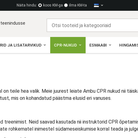
Näita hindu:
koos KM-ga
ilma KM-ta
diteenindusse
RID JA LISATARVIKUD
CPR-NUKUD
ESMAABI
HINGAMIS
l on teile hea valik. Meie juurest leiate Ambu CPR nukud nii täis
ust, mis on kohandatud päästma elusid eri vanuses.
treenimist. Neid saavad kasutada nii instruktorid CPR õpetamise
te rohkematel inimestel südameseiskumise korral teada ja julge