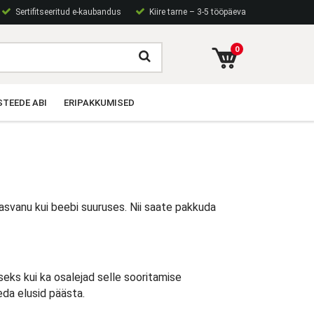
Sertifitseeritud e-kaubandus
Kiire tarne – 3-5 tööpäeva
0
TEEDE ABI
ERIPAKKUMISED
kasvanu kui beebi suuruses. Nii saate pakkuda
ks kui ka osalejad selle sooritamise
da elusid päästa.