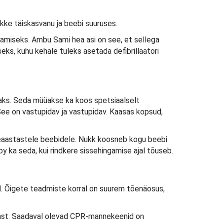
ke täiskasvanu ja beebi suuruses.
tamiseks. Ambu Sami hea asi on see, et sellega
eks, kuhu kehale tuleks asetada defibrillaatori
saks. Seda müüakse ka koos spetsiaalselt
 See on vastupidav ja vastupidav. Kaasas kopsud,
heaastastele beebidele. Nukk koosneb kogu beebi
y ka seda, kui rindkere sissehingamise ajal tõuseb.
 Õigete teadmiste korral on suurem tõenäosus,
tast. Saadaval olevad CPR-mannekeenid on