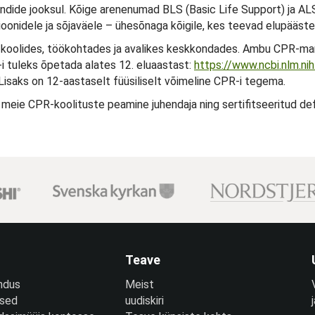
undide jooksul. Kõige arenenumad BLS (Basic Life Support) ja 
tsioonidele ja sõjaväele – ühesõnaga kõigile, kes teevad elupääst
d koolides, töökohtades ja avalikes keskkondades. Ambu CPR-man
i tuleks õpetada alates 12. eluaastast:
https://www.ncbi.nlm.n
Lisaks on 12-aastaselt füüsiliselt võimeline CPR-i tegema.
 meie CPR-koolituste peamine juhendaja ning sertifitseeritud defi
Teave
ndus
Meist
used
uudiskiri