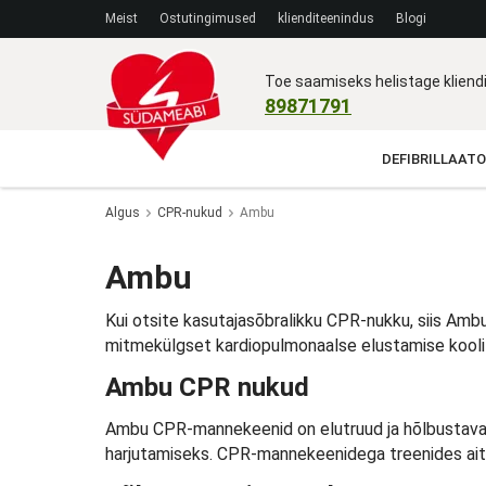
Meist
Ostutingimused
klienditeenindus
Blogi
Toe saamiseks helistage klien
89871791
DEFIBRILLAATO
Algus
CPR-nukud
Ambu
Ambu
Kui otsite kasutajasõbralikku CPR-nukku, siis Ambu
mitmekülgset kardiopulmonaalse elustamise koolit
Ambu CPR nukud
Ambu CPR-mannekeenid on elutruud ja hõlbustavad 
harjutamiseks. CPR-mannekeenidega treenides aita