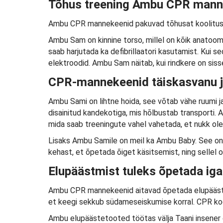
Tõhus treening Ambu CPR mann
Ambu CPR mannekeenid pakuvad tõhusat koolitust,
Ambu Sam on kinnine torso, millel on kõik anatoom
saab harjutada ka defibrillaatori kasutamist. Kui s
elektroodid. Ambu Sam näitab, kui rindkere on siss
CPR-mannekeenid täiskasvanu j
Ambu Sami on lihtne hoida, see võtab vähe ruumi j
disainitud kandekotiga, mis hõlbustab transporti. 
mida saab treeningute vahel vahetada, et nukk olek
Lisaks Ambu Samile on meil ka Ambu Baby. See on 
kehast, et õpetada õiget käsitsemist, ning sellel 
Elupäästmist tuleks õpetada ig
Ambu CPR mannekeenid aitavad õpetada elupääste
et keegi sekkub südameseiskumise korral. CPR kooli
Ambu elupäästetooted töötas välja Taani insener