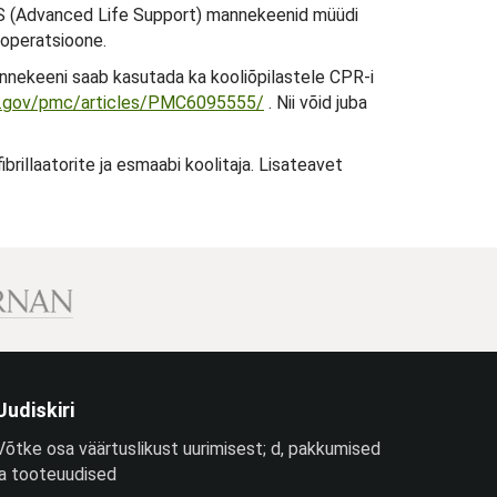
ALS (Advanced Life Support) mannekeenid müüdi
eoperatsioone.
nekeeni saab kasutada ka kooliõpilastele CPR-i
ih.gov/pmc/articles/PMC6095555/
. Nii võid juba
brillaatorite ja esmaabi koolitaja. Lisateavet
Uudiskiri
Võtke osa väärtuslikust uurimisest; d, pakkumised
ja tooteuudised