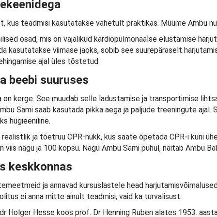
ekeenidega
 kus teadmisi kasutatakse vahetult praktikas. Müüme Ambu nuk
ilised osad, mis on vajalikud kardiopulmonaalse elustamise harju
eda kasutatakse viimase jaoks, sobib see suurepäraselt harjutamis
ehingamise ajal üles tõstetud.
a beebi suuruses
a on kerge. See muudab selle ladustamise ja transportimise liht
Ambu Sami saab kasutada pikka aega ja paljude treeningute ajal.
s hügieeniline.
realistlik ja tõetruu CPR-nukk, kus saate õpetada CPR-i kuni ü
on viis nägu ja 100 kopsu. Nagu Ambu Sami puhul, näitab Ambu Bab
as keskkonnas
meetmeid ja annavad kursuslastele head harjutamisvõimalused.
tus ei anna mitte ainult teadmisi, vaid ka turvalisust.
 dr Holger Hesse koos prof. Dr Henning Ruben alates 1953. aas