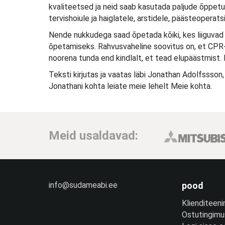
kvaliteetsed ja neid saab kasutada paljude õppet
tervishoiule ja haiglatele, arstidele, päästeopera
Nende nukkudega saad õpetada kõiki, kes liiguva
õpetamiseks. Rahvusvaheline soovitus on, et CPR-
noorena tunda end kindlalt, et tead elupäästmist. 
Teksti kirjutas ja vaatas läbi Jonathan Adolfssson,
Jonathani kohta leiate meie lehelt Meie kohta.
Meid usaldavad:
info@sudameabi.ee
pood
Klienditeeni
Ostutingim