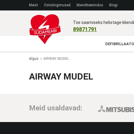
Meist
Ostutingimused
klienditeenindus
Blogi
Toe saamiseks helistage klien
89871791
DEFIBRILLAATO
Algus
AIRWAY MUDEL
AIRWAY MUDEL
Meid usaldavad: