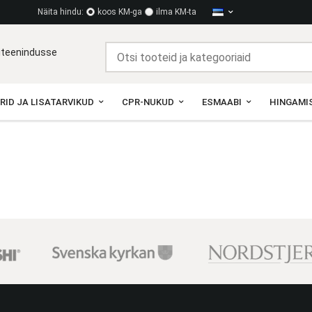
Näita hindu:
koos KM-ga
ilma KM-ta
diteenindusse
RID JA LISATARVIKUD
CPR-NUKUD
ESMAABI
HINGAMIS