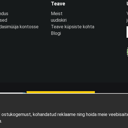
Teave
ndus
Meist
used
uudiskiri
edasimüüja kontosse
Teave küpsiste kohta
Blogi
d ostukogemust, kohandatud reklaame ning hoida meie veebisaite
Tootja: Wikinggruppen
.