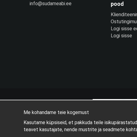
info@sudameabi.ee
pood
Klienditeeni
Ostutingim
Logi sisse 
Logi sisse
Me kohandame teie kogemust
Kasutame küpsiseid, et pakkuda teile isikupärastatu
teavet kasutajate, nende mustrite ja seadmete kohta