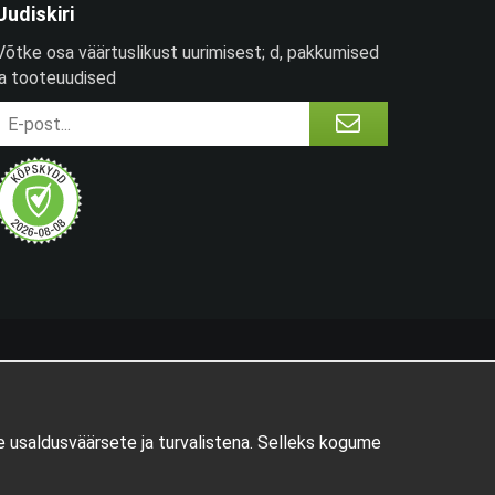
Uudiskiri
Võtke osa väärtuslikust uurimisest; d, pakkumised
ja tooteuudised
 usaldusväärsete ja turvalistena. Selleks kogume