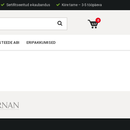
Sertifitseeritud e-kaubandus
Kiire tarne – 3-5 tööpäeva
0
TEEDE ABI
ERIPAKKUMISED